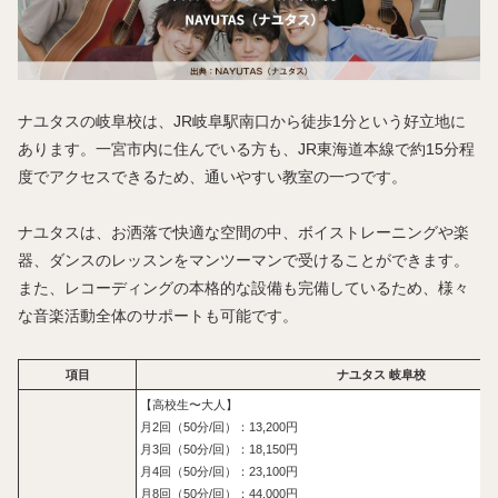
ナユタスの岐阜校は、JR岐阜駅南口から徒歩1分という好立地に
あります。一宮市内に住んでいる方も、JR東海道本線で約15分程
度でアクセスできるため、通いやすい教室の一つです。
ナユタスは、お洒落で快適な空間の中、ボイストレーニングや楽
器、ダンスのレッスンをマンツーマンで受けることができます。
また、レコーディングの本格的な設備も完備しているため、様々
な音楽活動全体のサポートも可能です。
項目
ナユタス 岐阜校
【高校生〜大人】
月2回（50分/回）：13,200円
月3回（50分/回）：18,150円
月4回（50分/回）：23,100円
月8回（50分/回）：44,000円