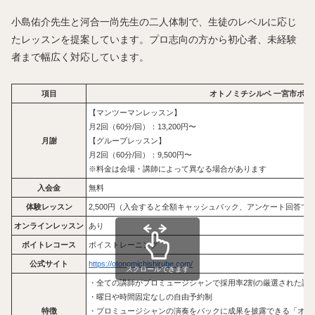
小島佑介先生と河合一尚先生の二人体制で、生徒のレベルに応じ
たレッスンを提案しています。プロ志向の方から初心者、未経験
者まで幅広く対応しています。
項目
オトノミチシルベ 一宮市ボイ
【マンツーマンレッスン】
月2回（60分/回）：13,200円〜
月謝
【グループレッスン】
月2回（60分/回）：9,500円〜
※料金は会場・講師によって異なる場合があります
入会金
無料
体験レッスン
2,500円（入会すると全額キャッシュバック、アンケート回答で1
オンラインレッスン
あり
ボイトレコース
ボイストレーニング
公式サイト
https://otonomichishirube.com/
スクロールできます
・全ての講師がプロミュージシャンで採用率2割の厳選された講
・曜日や時間固定なしの自由予約制
特徴
・プロミュージシャンの演奏をバックに成果を披露できる「オト