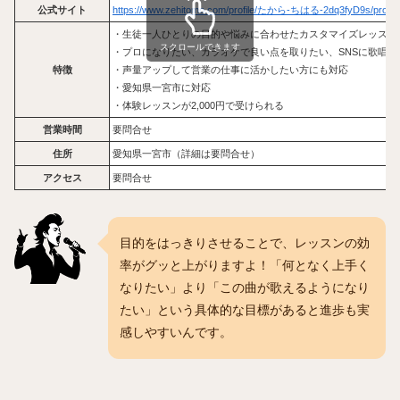
公式サイト
https://www.zehitomo.com/profile/たから-ちはる-2dq3fyD9s/pro/voca
・生徒一人ひとりの目的や悩みに合わせたカスタマイズレッスン
スクロールできます
・プロになりたい、カラオケで良い点を取りたい、SNSに歌唱
特徴
・声量アップして営業の仕事に活かしたい方にも対応
・愛知県一宮市に対応
・体験レッスンが2,000円で受けられる
営業時間
要問合せ
住所
愛知県一宮市（詳細は要問合せ）
アクセス
要問合せ
目的をはっきりさせることで、レッスンの効
率がグッと上がりますよ！「何となく上手く
なりたい」より「この曲が歌えるようになり
たい」という具体的な目標があると進歩も実
感しやすいんです。