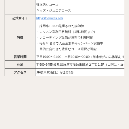
弾き語りコース
キッズ・ジュニアコース
公式サイト
https://nayutas.net/
・採用率10％の厳選された講師陣
・レッスン室利用料無料（1日1時間まで）
特徴
・レコーディング設備が無料で利用可能
・毎月10名まで入会金無料キャンペーン実施中
・目的に合わせた豊富なコース選択が可能
営業時間
平日10:00〜21:00、土日10:00〜20:00（年末年始のみ休業あり）
住所
〒500-8455 岐阜県岐阜市加納栄町通２丁目1 2F（１階にトヨ
アクセス
JR岐阜駅南口から徒歩1分