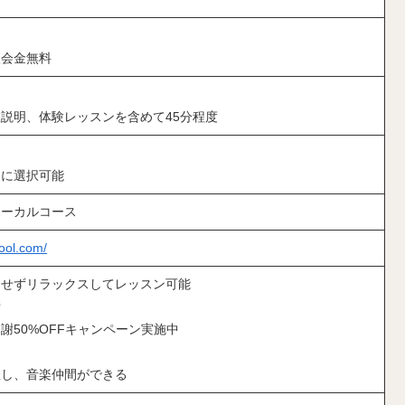
入会金無料
説明、体験レッスンを含めて45分程度
由に選択可能
ボーカルコース
ool.com/
にせずリラックスしてレッスン可能
備
謝50%OFFキャンペーン実施中
催し、音楽仲間ができる