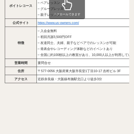
– ペアレッスン
ボイトレコース
– グループレッスン
スクロールできます
– 親子レッスン
公式サイト
https://www.us-owners.com/
– 入会金無料
– 初回月謝3,500円OFF
特徴
– 友達同士、夫婦、親子などペアでのレッスンが可能
– 発表会やレコーディング体験などのイベントあり
– 全国に約100校以上の教室があり、10,000人以上が利用して
営業時間
要問合せ
住所
〒577-0056 大阪府東大阪市長堂1丁目10-17 吉村ビル 3F
アクセス
近鉄奈良線・大阪線布施駅北口より徒歩3分