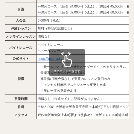
– 40分コース：5回分 24,000円（税込）、10回分 45,000円（税
月謝
– 60分コース：5回分 32,000円（税込）、10回分 60,000円（税
入会金
5,000円（税込）
体験レッスン
無料（時間の記載なし）
オンラインレッスン
情報なし
– ボイトレコース
ボイトレコース
– ボーカルコース
公式サイト
https://locoma.jp/
– 生徒一人ひとりに合わせたオーダーメイドのカリキュラム
スクロールできます
– 音楽系大学志望校合格率100％
特徴
– 施設費/月額会費なしで実質のレッスン費用のみ
– キャンセル料無料でスケジュール変更も自由
– 半年に一度の発表会あり
営業時間
情報なし（公式サイトに記載がありません）
住所
〒543-0001 大阪府大阪市天王寺区上本町6丁目6-1 明新ビル2F
アクセス
近鉄大阪線大阪上本町駅より徒歩3分、大阪メトロ谷町線谷町九