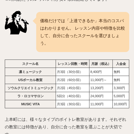
価格だけでは「上達できるか」本当のコスパ
はわかりません。 レッスン内容や特徴を比較
して、自分に合ったスクールを選びましょ
う。
スクール名
レッスン回数・時間
月謝（税込）
入会金
凛ミュージック
月3回（30分/回）
8,400円
無料
USボーカル教室
月2回（60分/回）
11,000円～
無料
ソウルクリエイトミュージック
月2回（45分/回）
13,200円
3,300円
ラ・ロコマサロン
5回分（40分/回）
24,000円
5,000円
MUSIC VITA
月3回（30分/回）
11,000円
10,000円
上本町には、様々なタイプのボイトレ教室があります。それぞれ
の教室には特徴があり、自分に合った教室を選ぶことが大切で