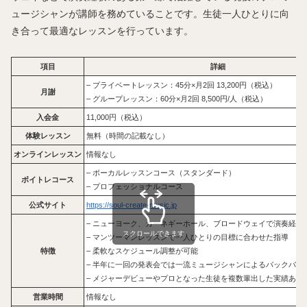
ュージシャンが講師を務めていることです。生徒一人ひとりに向
き合って最適なレッスンを行っています。
項目
詳細
– プライベートレッスン：45分×月2回 13,200円（税込）
月謝
– グループレッスン：60分×月2回 8,500円/人（税込）
入会金
11,000円（税込）
体験レッスン
無料（時間の記載なし）
オンラインレッスン
情報なし
– ボーカルレッスンコース（スタンダード）
ボイトレコース
– プロフェッショナルコース
公式サイト
https://soul-create-music.jp
– ニューヨーク、カーネギーホール、ブロードウェイで演奏経験
スクロールできます
– マンツーマンレッスンで一人ひとりの目標に合わせた指導
特徴
– 柔軟なスケジュール調整が可能
– 半年に一回の発表会では一流ミュージシャンによるバックバン
– メジャーデビューやプロとなった生徒を複数輩出した実績あり
営業時間
情報なし