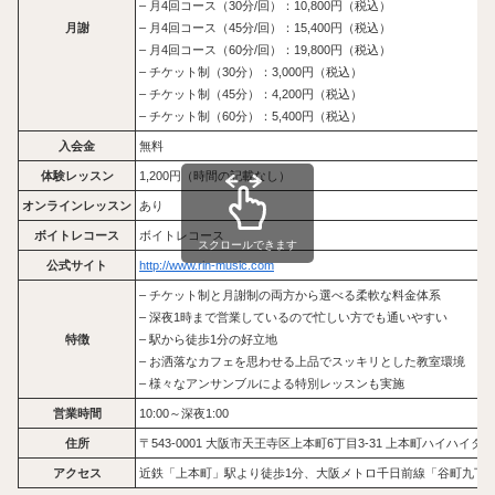
– 月4回コース（30分/回）：10,800円（税込）
月謝
– 月4回コース（45分/回）：15,400円（税込）
– 月4回コース（60分/回）：19,800円（税込）
– チケット制（30分）：3,000円（税込）
– チケット制（45分）：4,200円（税込）
– チケット制（60分）：5,400円（税込）
入会金
無料
体験レッスン
1,200円（時間の記載なし）
オンラインレッスン
あり
ボイトレコース
ボイトレコース
スクロールできます
公式サイト
http://www.rin-music.com
– チケット制と月謝制の両方から選べる柔軟な料金体系
– 深夜1時まで営業しているので忙しい方でも通いやすい
特徴
– 駅から徒歩1分の好立地
– お洒落なカフェを思わせる上品でスッキリとした教室環境
– 様々なアンサンブルによる特別レッスンも実施
営業時間
10:00～深夜1:00
住所
〒543-0001 大阪市天王寺区上本町6丁目3-31 上本町ハイハイタウ
アクセス
近鉄「上本町」駅より徒歩1分、大阪メトロ千日前線「谷町九丁